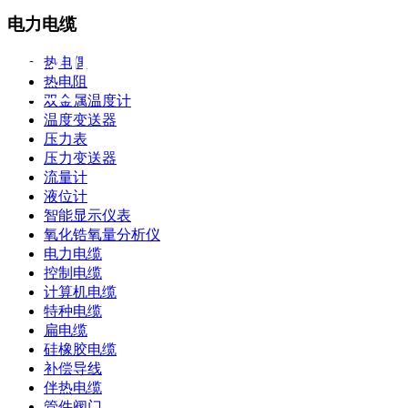
电力电缆
电力电缆
热电偶
热电阻
双金属温度计
温度变送器
压力表
压力变送器
流量计
液位计
智能显示仪表
氧化锆氧量分析仪
电力电缆
控制电缆
计算机电缆
特种电缆
扁电缆
硅橡胶电缆
补偿导线
伴热电缆
管件阀门