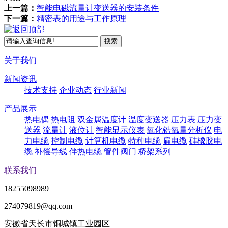
上一篇：
智能电磁流量计变送器的安装条件
下一篇：
精密表的用途与工作原理
关于我们
新闻资讯
技术支持
企业动态
行业新闻
产品展示
热电偶
热电阻
双金属温度计
温度变送器
压力表
压力变
送器
流量计
液位计
智能显示仪表
氧化锆氧量分析仪
电
力电缆
控制电缆
计算机电缆
特种电缆
扁电缆
硅橡胶电
缆
补偿导线
伴热电缆
管件阀门
桥架系列
联系我们
18255098989
274079819@qq.com
安徽省天长市铜城镇工业园区