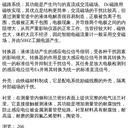
磁路系统：其功能是产生均匀的直流或交流磁场。 Dc磁路用
磁铁实现，其优点是结构更简单，交流磁场的干扰比较高，但
通过测量管道中的液体电解质很容易制造，正极被负离子包
围，负极被正离子包围，电极现象，并导致两个电极之间的内
阻增大，从而严重影响仪器的正常工作。当管径较大时，磁铁
也大，体积大且不经济，因此智能电磁流量计一般采用交变磁
场，并由50HZ工频电源产生。
转换器：液体流动产生的感应电位信号很弱，受各种干扰因素
的影响很大。转换器的作用是放大感应电位信号并将其转换为
统一的标准信号并抑制主干扰信号。其任务是放大电极检测到
的感应电位信号Ex并将其转换为统一的标准直流信号。
外壳：由铁磁材料制成，它是配电系统励磁线圈的外壳，隔离
外部磁场的干扰。
衬里：在测量管内侧和法兰密封表面上提供完整的电气法兰衬
里。它直接接触被测液体，其功能是增加测量管的耐腐蚀性，
防止感应电位被金属测量管壁短路。衬里材料具有耐腐蚀，耐
高温，耐磨的聚四氟乙烯塑料，陶瓷等。
浏览：
266